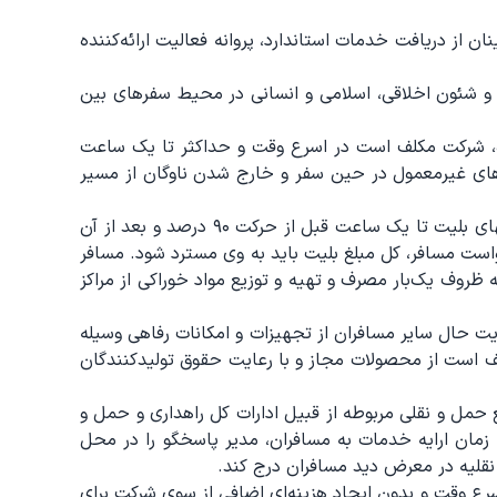
 از دریافت خدمات استاندارد، پروانه فعالیت ارائه‌کننده
 و شئون اخلاقی، اسلامی و انسانی در محیط سفرهای بین
شده، شرکت مکلف است در اسرع وقت و حداکثر تا یک ساعت
یرهای غیرمعمول در حین سفر و خارج شدن ناوگان از مسیر
مسافر حق دارد در چارچوب مقررات نسبت به انصراف از سفر و استرداد بلیت خود اقدام کند. در صورت انصراف مسافر از سفر، بهای بلیت تا یک ساعت قبل از حرکت ۹۰ درصد و بعد از آن
خواست مسافر، کل مبلغ بلیت باید به وی مسترد شود. مسافر
 ظروف یک‌بار مصرف و تهیه و توزیع مواد خوراکی از مراکز
یت حال سایر مسافران از تجهیزات و امکانات رفاهی وسیله
لف است از محصولات مجاز و با رعایت حقوق تولیدکنندگان
 حمل و نقلی مربوطه از قبیل ادارات کل راهداری و حمل و
مان ارایه خدمات به مسافران، مدیر پاسخگو را در محل
اسرع وقت و بدون ایجاد هزینه‌ای اضافی از سوی شرکت برای